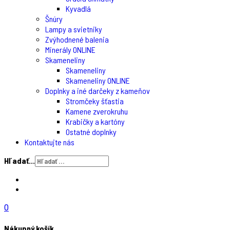
Kyvadlá
Šnúry
Lampy a svietniky
Zvýhodnené balenia
Minerály ONLINE
Skameneliny
Skameneliny
Skameneliny ONLINE
Doplnky a iné darčeky z kameňov
Stromčeky šťastia
Kamene zverokruhu
Krabičky a kartóny
Ostatné doplnky
Kontaktujte nás
Hľadať...
0
Nákupný košík