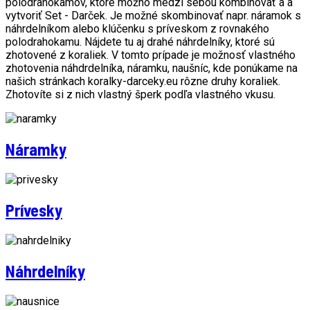
polodrahokamov, ktoré možno medzi sebou kombinovať a a
vytvoriť Set - Darček. Je možné skombinovať napr. náramok s
náhrdelníkom alebo klúčenku s príveskom z rovnakého
polodrahokamu. Nájdete tu aj drahé náhrdelníky, ktoré sú
zhotovené z koraliek. V tomto prípade je možnosť vlastného
zhotovenia náhdrdelníka, náramku, naušníc, kde ponúkame na
našich stránkach koralky-darceky.eu rôzne druhy koraliek.
Zhotovíte si z nich vlastný šperk podľa vlastného vkusu.
Náramky
Prívesky
Náhrdelníky