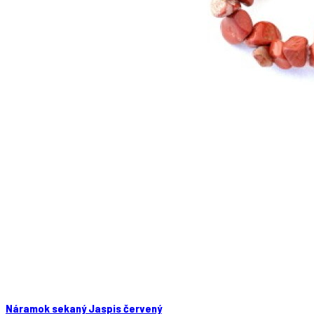
Náramok sekaný Jaspis červený