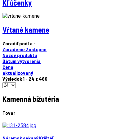
Kľúčenky
Vŕtané kamene
Zoradiť podľa :
Zoradenie Zostupne
Názov produktu
Dátum vytvorenia
Cena
aktualizovaný
Výsledok 1 - 24 z 466
Kamenná bižutéria
Tovar
Náramok sekaný Krištáľ