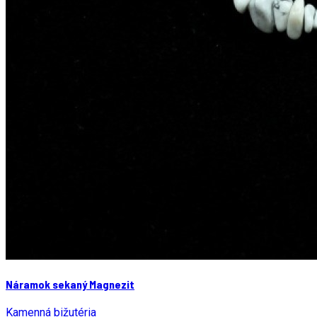
Náramok sekaný Magnezit
Kamenná bižutéria