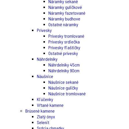
Náramky sekané
Náramky guličkové
Náramky fazetované
Náramky budhove
Ostatné náramky
Prívesky
Prívesky tromlované
Prívesky srdiečka
Prívesky fľaštičky
Ostatné prívesky
Náhrdelníky
Náhrdelníky 45cm
Náhrdelníky 90cm
Náušnice
Náušnice sekané
Náušnice guličky
Náušnice tromlované
Kľúčenky
Vŕtané kamene
Brúsené kamene
Zlatý ónyx
Selenit
Srdcia chmatky