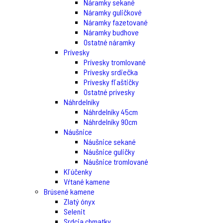
Náramky sekané
Náramky guličkové
Náramky fazetované
Náramky budhove
Ostatné náramky
Prívesky
Prívesky tromlované
Prívesky srdiečka
Prívesky fľaštičky
Ostatné prívesky
Náhrdelníky
Náhrdelníky 45cm
Náhrdelníky 90cm
Náušnice
Náušnice sekané
Náušnice guličky
Náušnice tromlované
Kľúčenky
Vŕtané kamene
Brúsené kamene
Zlatý ónyx
Selenit
Srdcia chmatky