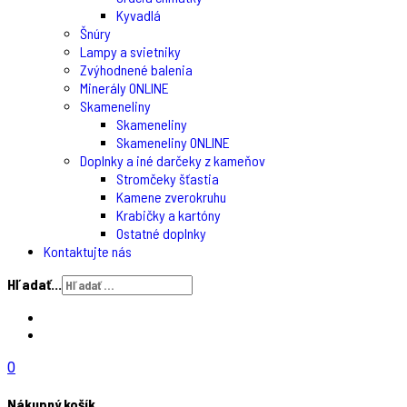
Kyvadlá
Šnúry
Lampy a svietniky
Zvýhodnené balenia
Minerály ONLINE
Skameneliny
Skameneliny
Skameneliny ONLINE
Doplnky a iné darčeky z kameňov
Stromčeky šťastia
Kamene zverokruhu
Krabičky a kartóny
Ostatné doplnky
Kontaktujte nás
Hľadať...
0
Nákupný košík