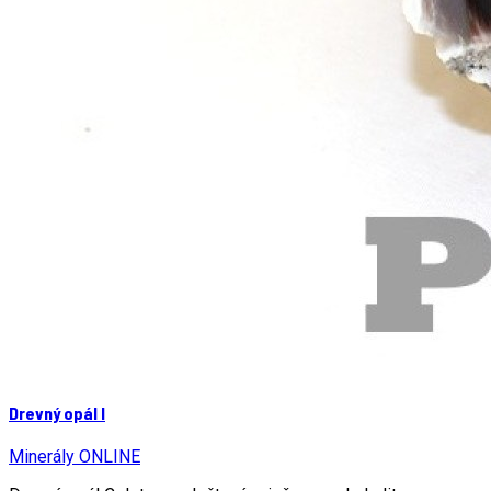
Drevný opál I
Minerály ONLINE