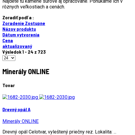
Nájdete tu kamene surové aj opracované. Ponúkame ich v
rôznych veľkostiach a cenách.
Zoradiť podľa :
Zoradenie Zostupne
Názov produktu
Dátum vytvorenia
Cena
aktualizovaný
Výsledok 1 - 24 z 723
Minerály ONLINE
Tovar
Drevný opál A
Minerály ONLINE
Drevný opál Celotvar, vyleštený priečny rez. Lokalita: ...