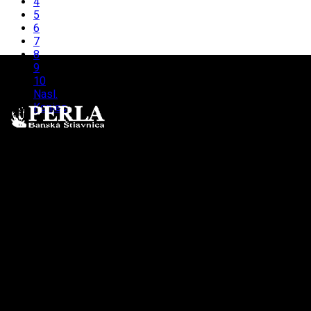
4
5
6
7
8
9
10
Nasl.
Koniec
Strana 1 z 31
DORUČENIE ZDARMA
Pre objednávky nad 50€
ZVÝHODNENÉ BALENIE