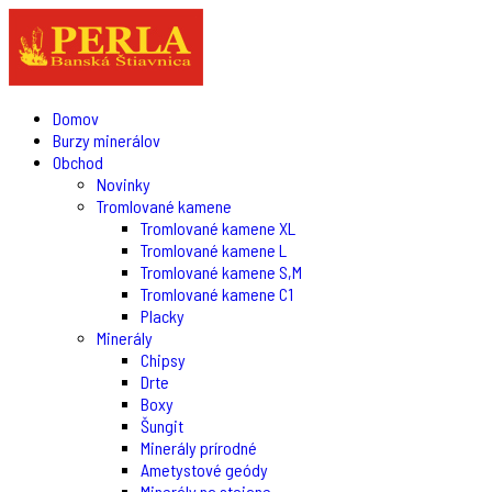
Domov
Burzy minerálov
Obchod
Novinky
Tromlované kamene
Tromlované kamene XL
Tromlované kamene L
Tromlované kamene S,M
Tromlované kamene C1
Placky
Minerály
Chipsy
Drte
Boxy
Šungit
Minerály prírodné
Ametystové geódy
Minerály na stojane