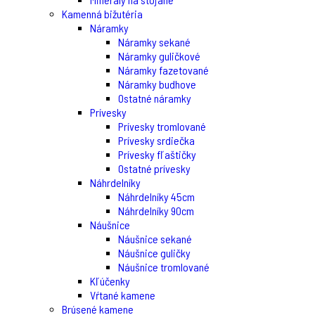
Kamenná bižutéria
Náramky
Náramky sekané
Náramky guličkové
Náramky fazetované
Náramky budhove
Ostatné náramky
Prívesky
Prívesky tromlované
Prívesky srdiečka
Prívesky fľaštičky
Ostatné prívesky
Náhrdelníky
Náhrdelníky 45cm
Náhrdelníky 90cm
Náušnice
Náušnice sekané
Náušnice guličky
Náušnice tromlované
Kľúčenky
Vŕtané kamene
Brúsené kamene