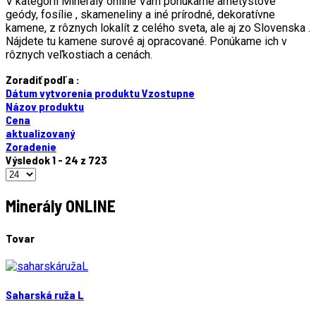
V kategórii Minerály online Vám ponúkame ametystové
geódy, fosílie , skameneliny a iné prírodné, dekoratívne
kamene, z rôznych lokalít z celého sveta, ale aj zo Slovenska .
Nájdete tu kamene surové aj opracované. Ponúkame ich v
rôznych veľkostiach a cenách.
Zoradiť podľa :
Dátum vytvorenia produktu Vzostupne
Názov produktu
Cena
aktualizovaný
Zoradenie
Výsledok 1 - 24 z 723
Minerály ONLINE
Tovar
Saharská ruža L