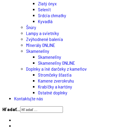
Zlatý ónyx
Selenit
Srdcia chmatky
Kyvadlá
Šnúry
Lampy a svietniky
Zvýhodnené balenia
Minerály ONLINE
Skameneliny
Skameneliny
Skameneliny ONLINE
Doplnky a iné darčeky z kameňov
Stromčeky šťastia
Kamene zverokruhu
Krabičky a kartóny
Ostatné doplnky
Kontaktujte nás
Hľadať...