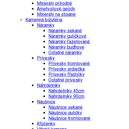
Minerály prírodné
Ametystové geódy
Minerály na stojane
Kamenná bižutéria
Náramky
Náramky sekané
Náramky guličkové
Náramky fazetované
Náramky budhove
Ostatné náramky
Prívesky
Prívesky tromlované
Prívesky srdiečka
Prívesky fľaštičky
Ostatné prívesky
Náhrdelníky
Náhrdelníky 45cm
Náhrdelníky 90cm
Náušnice
Náušnice sekané
Náušnice guličky
Náušnice tromlované
Kľúčenky