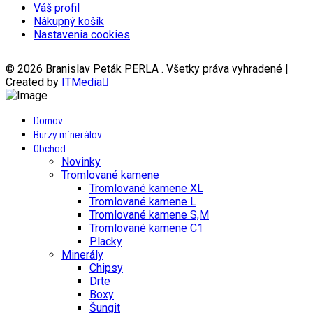
Váš profil
Nákupný košík
Nastavenia cookies
© 2026 Branislav Peták PERLA . Všetky práva vyhradené |
Created by
ITMedia
Domov
Burzy minerálov
Obchod
Novinky
Tromlované kamene
Tromlované kamene XL
Tromlované kamene L
Tromlované kamene S,M
Tromlované kamene C1
Placky
Minerály
Chipsy
Drte
Boxy
Šungit