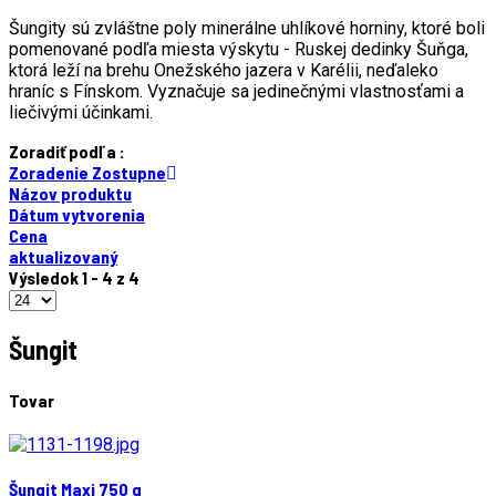
Šungity sú zvláštne poly minerálne uhlíkové horniny, ktoré boli
pomenované podľa miesta výskytu - Ruskej dedinky Šuňga,
ktorá leží na brehu Onežského jazera v Karélii, neďaleko
hraníc s Fínskom. Vyznačuje sa jedinečnými vlastnosťami a
liečivými účinkami.
Zoradiť podľa :
Zoradenie Zostupne
Názov produktu
Dátum vytvorenia
Cena
aktualizovaný
Výsledok 1 - 4 z 4
Šungit
Tovar
Šungit Maxi 750 g