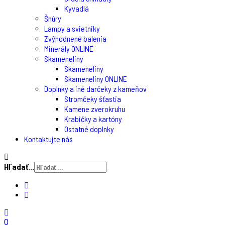
Kyvadlá
Šnúry
Lampy a svietniky
Zvýhodnené balenia
Minerály ONLINE
Skameneliny
Skameneliny
Skameneliny ONLINE
Doplnky a iné darčeky z kameňov
Stromčeky šťastia
Kamene zverokruhu
Krabičky a kartóny
Ostatné doplnky
Kontaktujte nás
Hľadať...
0