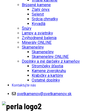
Vŕtané kamene
Brúsené kamene
Zlatý ónyx
Selenit
Srdcia chmatky
Kyvadlá
Šnúry
Lampy a svietniky
Zvýhodnené balenia
Minerály ONLINE
Skameneliny
Skameneliny
Skameneliny ONLINE
Doplnky a iné darčeky z kameňov
Stromčeky šťastia
Kamene zverokruhu
Krabičky a kartóny
Ostatné doplnky
Kontaktujte nás
svetkamenov@svetkamenov.sk