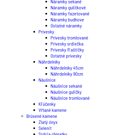
Náramky sekané
Náramky guličkové
Náramky fazetované
Náramky budhove
Ostatné náramky
Prívesky
Prívesky tromlované
Prívesky srdiečka
Prívesky fľaštičky
Ostatné prívesky
Náhrdelníky
Náhrdelníky 45cm
Náhrdelníky 90cm
Náušnice
Náušnice sekané
Náušnice guličky
Náušnice tromlované
Kľúčenky
Vŕtané kamene
Brúsené kamene
Zlatý ónyx
Selenit
Srdcia chmatky