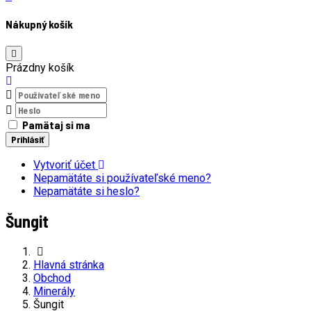
Nákupný košík
Prázdny košík
Pamätaj si ma
Prihlásiť
Vytvoriť účet
Nepamätáte si používateľské meno?
Nepamätáte si heslo?
Šungit
Hlavná stránka
Obchod
Minerály
Šungit