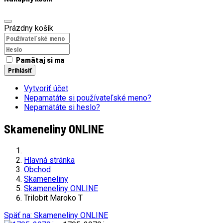
Prázdny košík
Pamätaj si ma
Prihlásiť
Vytvoriť účet
Nepamätáte si používateľské meno?
Nepamätáte si heslo?
Skameneliny ONLINE
Hlavná stránka
Obchod
Skameneliny
Skameneliny ONLINE
Trilobit Maroko T
Späť na: Skameneliny ONLINE