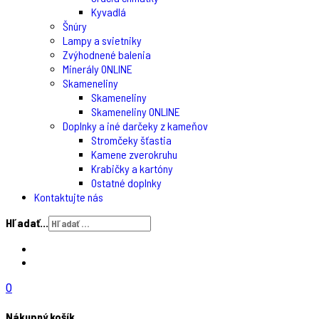
Kyvadlá
Šnúry
Lampy a svietniky
Zvýhodnené balenia
Minerály ONLINE
Skameneliny
Skameneliny
Skameneliny ONLINE
Doplnky a iné darčeky z kameňov
Stromčeky šťastia
Kamene zverokruhu
Krabičky a kartóny
Ostatné doplnky
Kontaktujte nás
Hľadať...
0
Nákupný košík