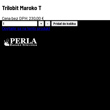
Trilobit Maroko T
Cena bez DPH:
230,00 €
Opýtajte sa na tento produkt
Dostupnosť:
1
Trilobit (Trilobite Phacops)
Krajina pôvodu: Almif, Maroko
Veľkosť samotnej skameneliny cca: dĺžka x šírka x výška: 13x7,5
DORUČENIE ZDARMA
Pre objednávky nad 50€
ZVÝHODNENÉ BALENIE