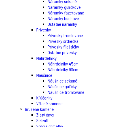
Náramky sekané
Náramky guličkové
Náramky fazetované
Náramky budhove
Ostatné náramky
Prívesky
Prívesky tromlované
Prívesky srdiečka
Prívesky fľaštičky
Ostatné prívesky
Náhrdelníky
Náhrdelníky 45cm
Náhrdelníky 90cm
Náušnice
Náušnice sekané
Náušnice guličky
Náušnice tromlované
Kľúčenky
Vŕtané kamene
Brúsené kamene
Zlatý ónyx
Selenit
Srdcia chmatky