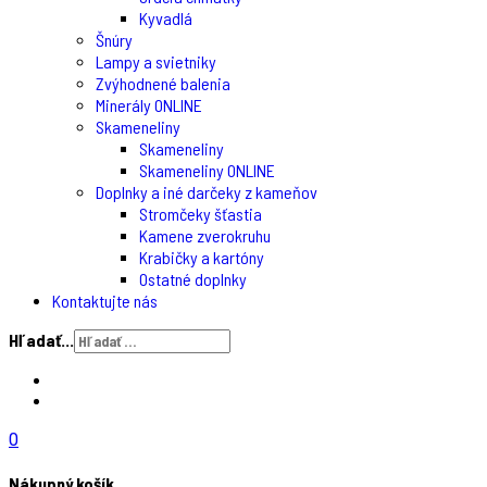
Kyvadlá
Šnúry
Lampy a svietniky
Zvýhodnené balenia
Minerály ONLINE
Skameneliny
Skameneliny
Skameneliny ONLINE
Doplnky a iné darčeky z kameňov
Stromčeky šťastia
Kamene zverokruhu
Krabičky a kartóny
Ostatné doplnky
Kontaktujte nás
Hľadať...
0
Nákupný košík