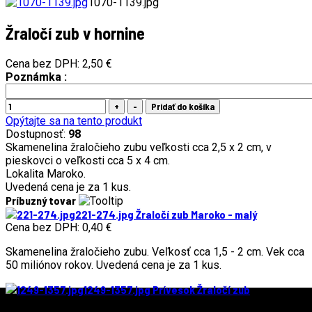
1070-1139.jpg
Žraločí zub v hornine
Cena bez DPH:
2,50 €
Poznámka :
Opýtajte sa na tento produkt
Dostupnosť:
98
Skamenelina žraločieho zubu veľkosti cca 2,5 x 2 cm, v
pieskovci o veľkosti cca 5 x 4 cm.
Lokalita Maroko.
Uvedená cena je za 1 kus.
Príbuzný tovar
221-274.jpg
Žraločí zub Maroko - malý
Cena bez DPH:
0,40 €
Skamenelina žraločieho zubu. Veľkosť cca 1,5 - 2 cm. Vek cca
50 miliónov rokov. Uvedená cena je za 1 kus.
1249-1357.jpg
Prívesok Žraločí zub
Cena bez DPH:
1,00 €