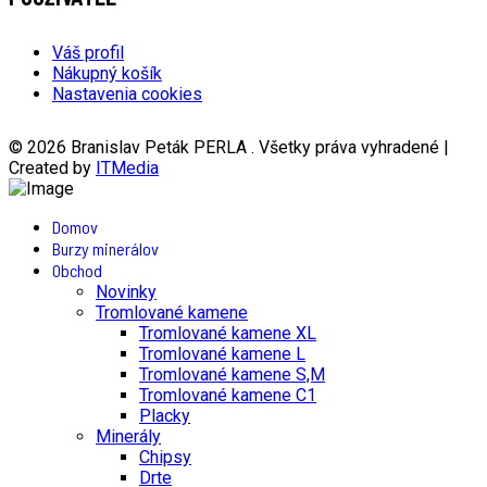
Váš profil
Nákupný košík
Nastavenia cookies
© 2026 Branislav Peták PERLA . Všetky práva vyhradené |
Created by
ITMedia
Domov
Burzy minerálov
Obchod
Novinky
Tromlované kamene
Tromlované kamene XL
Tromlované kamene L
Tromlované kamene S,M
Tromlované kamene C1
Placky
Minerály
Chipsy
Drte