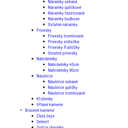
Náramky sekané
Náramky guličkové
Náramky fazetované
Náramky budhove
Ostatné náramky
Prívesky
Prívesky tromlované
Prívesky srdiečka
Prívesky fľaštičky
Ostatné prívesky
Náhrdelníky
Náhrdelníky 45cm
Náhrdelníky 90cm
Náušnice
Náušnice sekané
Náušnice guličky
Náušnice tromlované
Kľúčenky
Vŕtané kamene
Brúsené kamene
Zlatý ónyx
Selenit
Srdcia chmatky