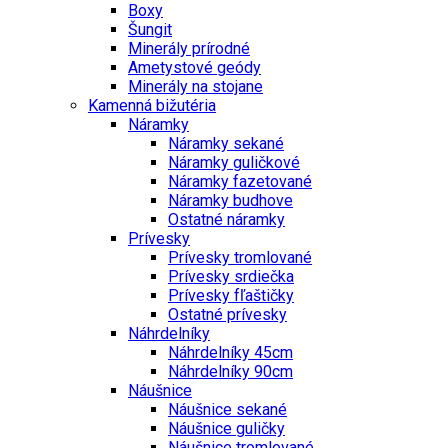
Boxy
Šungit
Minerály prírodné
Ametystové geódy
Minerály na stojane
Kamenná bižutéria
Náramky
Náramky sekané
Náramky guličkové
Náramky fazetované
Náramky budhove
Ostatné náramky
Prívesky
Prívesky tromlované
Prívesky srdiečka
Prívesky fľaštičky
Ostatné prívesky
Náhrdelníky
Náhrdelníky 45cm
Náhrdelníky 90cm
Náušnice
Náušnice sekané
Náušnice guličky
Náušnice tromlované