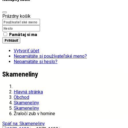
Prázdny košík
Pamätaj si ma
Prihlásiť
Vytvoriť účet
Nepamätáte si používateľské meno?
Nepamätáte si heslo?
Skameneliny
Hlavná stránka
Obchod
Skameneliny
Skameneliny
Žraločí zub v hornine
Späť na: Skameneliny