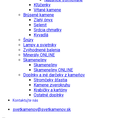
Kľúčenky
Vŕtané kamene
Brúsené kamene
Zlatý ónyx
Selenit
Srdcia chmatky
Kyvadlá
Šnúry
Lampy a svietniky
Zvýhodnené balenia
Minerály ONLINE
Skameneliny
Skameneliny
Skameneliny ONLINE
Doplnky a iné darčeky z kameňov
Stromčeky šťastia
Kamene zverokruhu
Krabičky a kartóny
Ostatné doplnky
Kontaktujte nás
svetkamenov@svetkamenov.sk