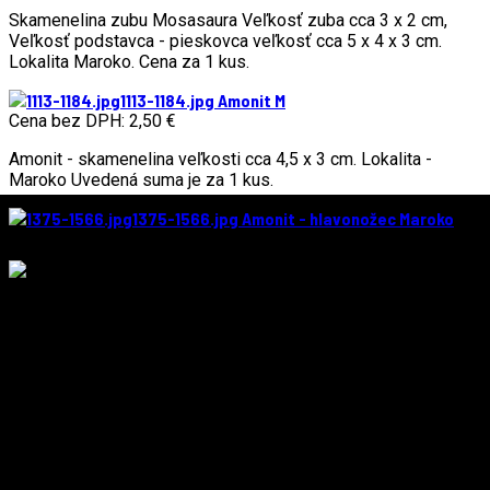
Skamenelina zubu Mosasaura Veľkosť zuba cca 3 x 2 cm,
Veľkosť podstavca - pieskovca veľkosť cca 5 x 4 x 3 cm.
Lokalita Maroko. Cena za 1 kus.
1113-1184.jpg
Amonit M
Cena bez DPH:
2,50 €
Amonit - skamenelina veľkosti cca 4,5 x 3 cm. Lokalita -
Maroko Uvedená suma je za 1 kus.
1375-1566.jpg
Amonit - hlavonožec Maroko
Cena bez DPH:
18,00 €
Skamenelina Amonitu. Vek cca 350 mil. Veľkosť cca 12x10
cm. Lokalita : Maroko
DORUČENIE ZDARMA
Pre objednávky nad 50€