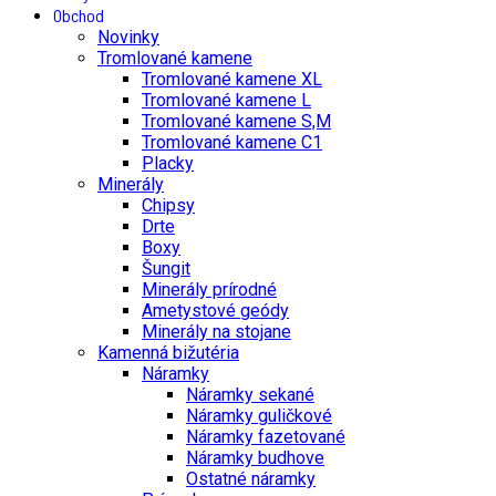
Obchod
Novinky
Tromlované kamene
Tromlované kamene XL
Tromlované kamene L
Tromlované kamene S,M
Tromlované kamene C1
Placky
Minerály
Chipsy
Drte
Boxy
Šungit
Minerály prírodné
Ametystové geódy
Minerály na stojane
Kamenná bižutéria
Náramky
Náramky sekané
Náramky guličkové
Náramky fazetované
Náramky budhove
Ostatné náramky