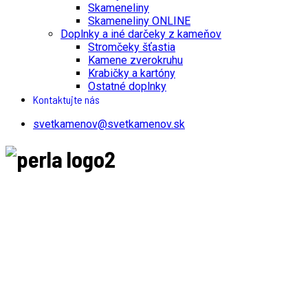
Skameneliny
Skameneliny ONLINE
Doplnky a iné darčeky z kameňov
Stromčeky šťastia
Kamene zverokruhu
Krabičky a kartóny
Ostatné doplnky
Kontaktujte nás
svetkamenov@svetkamenov.sk