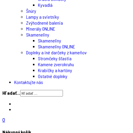
Kyvadlá
Šnúry
Lampy a svietniky
Zvýhodnené balenia
Minerály ONLINE
Skameneliny
Skameneliny
Skameneliny ONLINE
Doplnky a iné darčeky z kameňov
Stromčeky šťastia
Kamene zverokruhu
Krabičky a kartóny
Ostatné doplnky
Kontaktujte nás
Hľadať...
0
Nákupný košík