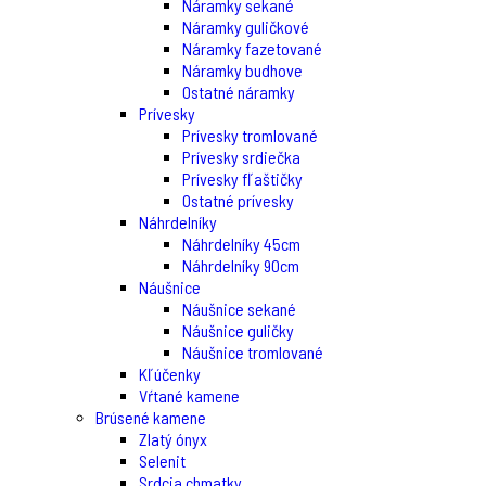
Náramky sekané
Náramky guličkové
Náramky fazetované
Náramky budhove
Ostatné náramky
Prívesky
Prívesky tromlované
Prívesky srdiečka
Prívesky fľaštičky
Ostatné prívesky
Náhrdelníky
Náhrdelníky 45cm
Náhrdelníky 90cm
Náušnice
Náušnice sekané
Náušnice guličky
Náušnice tromlované
Kľúčenky
Vŕtané kamene
Brúsené kamene
Zlatý ónyx
Selenit
Srdcia chmatky