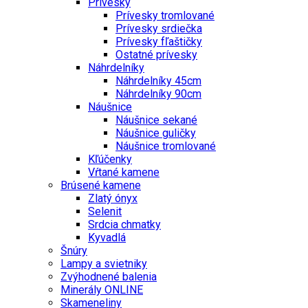
Prívesky
Prívesky tromlované
Prívesky srdiečka
Prívesky fľaštičky
Ostatné prívesky
Náhrdelníky
Náhrdelníky 45cm
Náhrdelníky 90cm
Náušnice
Náušnice sekané
Náušnice guličky
Náušnice tromlované
Kľúčenky
Vŕtané kamene
Brúsené kamene
Zlatý ónyx
Selenit
Srdcia chmatky
Kyvadlá
Šnúry
Lampy a svietniky
Zvýhodnené balenia
Minerály ONLINE
Skameneliny