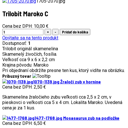
1705-2070.jpg
Trilobit Maroko C
Cena bez DPH:
10,00 €
Opýtajte sa na tento produkt
Dostupnosť:
1
Trilobit originál skamenelina
Skamenelý živočích, fosília.
Veľkosť cca 9 x 6 x 2,2 cm
Krajina pôvodu: Maroko
Pri objednaní obdržíte presne ten kus, ktorý vidíte na obrázku.
Príbuzný tovar
1070-1139.jpg
Žraločí zub v hornine
Cena bez DPH:
2,50 €
Skamenelina žraločieho zubu veľkosti cca 2,5 x 2 cm, v
pieskovci o veľkosti cca 5 x 4 cm. Lokalita Maroko. Uvedená
cena je za 1 kus.
1477-1768.jpg
Mosasaurus zub na podložke
Cena bez DPH:
6,50 €