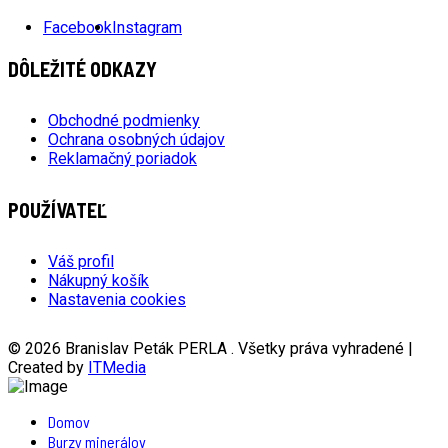
Facebook
Instagram
DÔLEŽITÉ ODKAZY
Obchodné podmienky
Ochrana osobných údajov
Reklamačný poriadok
POUŽÍVATEĽ
Váš profil
Nákupný košík
Nastavenia cookies
© 2026 Branislav Peták PERLA . Všetky práva vyhradené |
Created by
ITMedia
Domov
Burzy minerálov