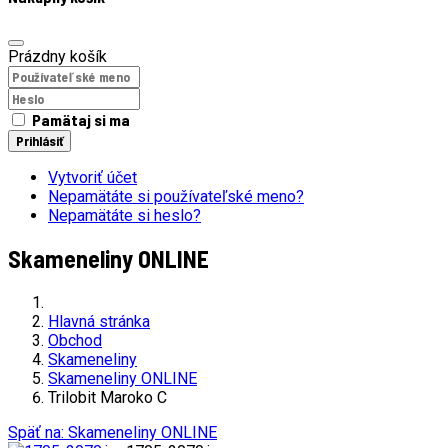
Prázdny košík
Pamätaj si ma
Prihlásiť
Vytvoriť účet
Nepamätáte si používateľské meno?
Nepamätáte si heslo?
Skameneliny ONLINE
Hlavná stránka
Obchod
Skameneliny
Skameneliny ONLINE
Trilobit Maroko C
Späť na: Skameneliny ONLINE